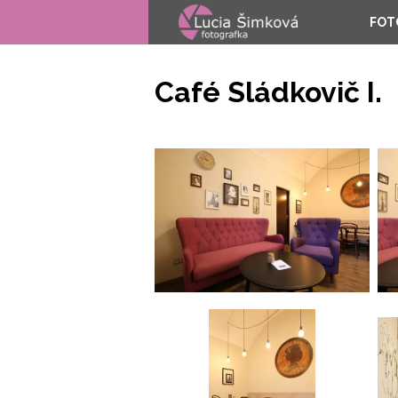
FOT
Café Sládkovič I.