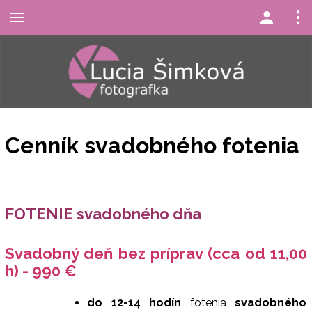
Cenník svadobného fotenia
FOTENIE svadobného dňa
Svadobný deň bez príprav (cca od 11,00
h) - 990 €
do 12-14 hodín
fotenia
svadobného