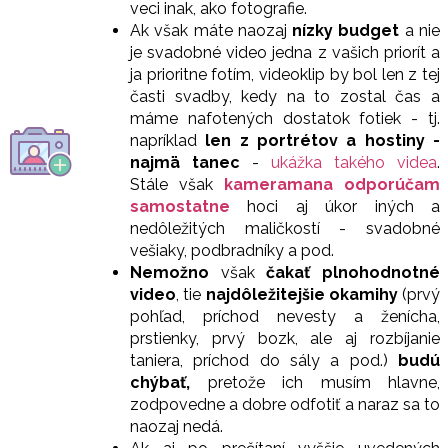
veci inak, ako fotografie.
Ak však máte naozaj
nízky budget
a nie
je svadobné video jedna z vašich priorít a
ja prioritne fotím, videoklip by bol len z tej
časti svadby, kedy na to zostal čas a
máme nafotených dostatok fotiek - tj.
napríklad
len z portrétov a hostiny -
najmä tanec
-
ukážka takého videa
.
Stále však
kameramana odporúčam
samostatne
hoci aj úkor iných a
nedôležitých maličkostí - svadobné
vešiaky, podbradníky a pod.
Nemožno
však
čakať plnohodnotné
video
, tie
najdôležitejšie okamihy
(prvý
pohľad, príchod nevesty a ženícha,
prstienky, prvý bozk, ale aj rozbíjanie
taniera, príchod do sály a pod.)
budú
chýbať,
pretože ich musím hlavne,
zodpovedne a dobre odfotiť a naraz sa to
naozaj nedá.