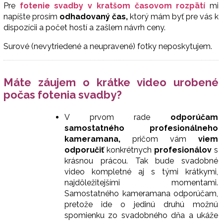
Pre
fotenie svadby
v
kratšom časovom rozpätí
mi
napíšte prosím
odhadovaný čas,
ktorý mám byť pre vás k
dispozícii a počet hostí a zašlem návrh ceny.
Surové (nevytriedené a neupravené) fotky neposkytujem.
Máte záujem o krátke video urobené
počas fotenia svadby?
V prvom rade
odporúčam
samostatného profesionálneho
kameramana,
pričom vám
viem
odporučiť
konkrétnych
profesionálov
s
krásnou prácou. Tak bude svadobné
video kompletné aj s tými krátkymi,
najdôležitejšími momentami.
Samostatného kameramana odporúčam,
pretože ide o jedinú druhú možnú
spomienku zo svadobného dňa a ukáže