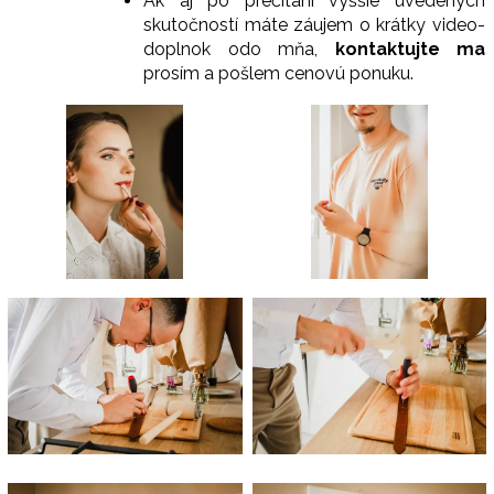
Ak aj po prečítaní vyššie uvedených
skutočností máte záujem o krátky video-
doplnok odo mňa,
kontaktujte ma
prosím a pošlem cenovú ponuku.