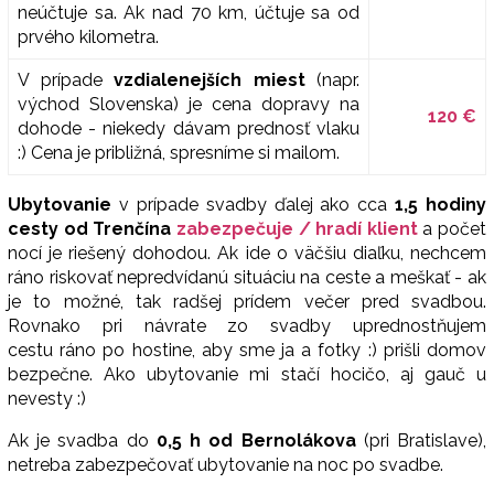
neúčtuje sa. Ak nad 70 km, účtuje sa od
prvého kilometra.
V prípade
vzdialenejších miest
(napr.
východ Slovenska) je cena dopravy na
120 €
dohode - niekedy dávam prednosť vlaku
:) Cena je približná, spresníme si mailom.
Ubytovanie
v prípade svadby ďalej ako cca
1,5 hodiny
cesty od Trenčína
zabezpečuje / hradí klient
a počet
nocí je riešený dohodou. Ak ide o väčšiu diaľku, nechcem
ráno riskovať nepredvídanú situáciu na ceste a meškať - ak
je to možné, tak radšej prídem večer pred svadbou.
Rovnako pri návrate zo svadby uprednostňujem
cestu ráno po hostine, aby sme ja a fotky :) prišli domov
bezpečne. Ako ubytovanie mi stačí hocičo, aj gauč u
nevesty :)
Ak je svadba do
0,5 h od Bernolákova
(pri Bratislave),
netreba zabezpečovať ubytovanie na noc po svadbe.