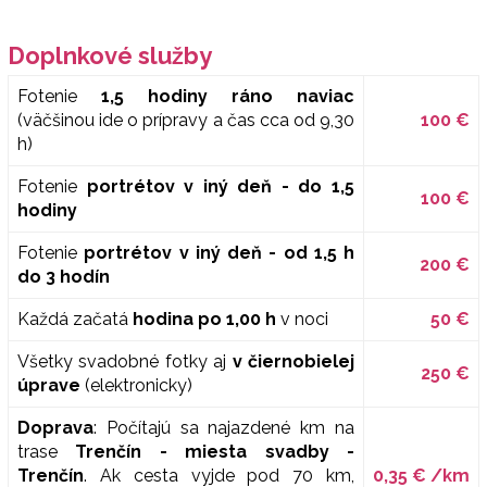
Doplnkové služby
Fotenie
1,5 hodiny ráno naviac
(väčšinou ide o prípravy a čas cca od 9,30
100 €
h)
Fotenie
portrétov v iný deň - do 1,5
100 €
hodiny
Fotenie
portrétov v iný deň - od 1,5 h
200 €
do 3 hodín
Každá začatá
hodina po 1,00 h
v noci
50 €
Všetky svadobné fotky aj
v čiernobielej
250 €
úprave
(elektronicky)
Doprava
: Počítajú sa
najazdené km na
trase
Trenčín - miesta svadby -
Trenčín
. Ak cesta vyjde pod 70 km,
0,35 € /km