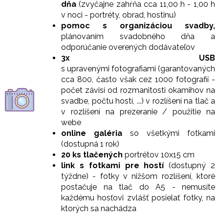
dňa
(zvyčajne zahŕňa cca 11,00 h - 1,00 h
v noci - portréty, obrad, hostinu)
pomoc s organizáciou svadby,
plánovaním svadobného dňa a
odporúčanie overených dodávateľov
3x USB
s upravenými fotografiami (garantovaných
cca 800, často však cez 1000 fotografií -
počet závisí od rozmanitosti okamihov na
svadbe, počtu hostí, ...) v rozlíšení na tlač a
v rozlíšení na prezeranie / použitie na
webe
online galéria
so všetkými fotkami
(dostupná 1 rok)
20 ks tlačených
portrétov 10x15 cm
link s fotkam
i pre hostí
(dostupný 2
týždne) - fotky
v nižšom rozlíšení, ktoré
postačuje na tlač do A5 -
nemusíte
každému hosťovi zvlášť posielať fotky, na
ktorých sa nachádza