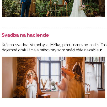
Svadba na haciende
Krásna svadba Veroniky a Miška, plná úsmevov a sĺz. Tak
dojemné gratulácie a príhovory som snáď ešte nezažila ♥