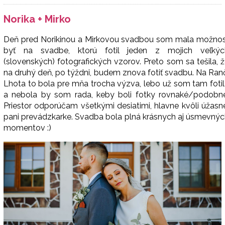
Norika + Mirko
Deň pred Norikinou a Mirkovou svadbou som mala možnos
byť na svadbe, ktorú fotil jeden z mojich veľkýc
(slovenských) fotografických vzorov. Preto som sa tešila, 
na druhý deň, po týždni, budem znova fotiť svadbu. Na Ran
Lhota to bola pre mňa trocha výzva, lebo už som tam foti
a nebola by som rada, keby boli fotky rovnaké/podobné
Priestor odporúčam všetkými desiatimi, hlavne kvôli úžasn
pani prevádzkarke. Svadba bola plná krásnych aj úsmevný
momentov :)