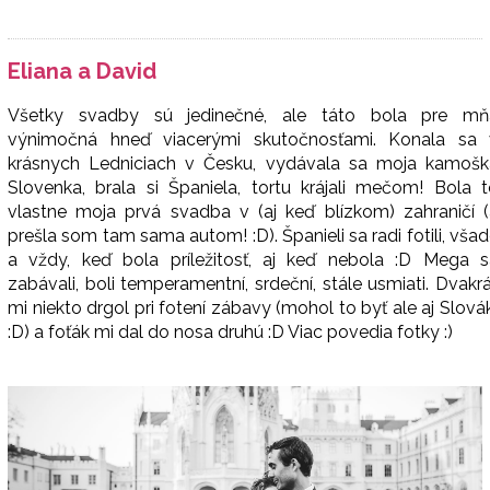
Eliana a David
Všetky svadby sú jedinečné, ale táto bola pre mň
výnimočná hneď viacerými skutočnosťami. Konala sa 
krásnych Ledniciach v Česku, vydávala sa moja kamošk
Slovenka, brala si Španiela, tortu krájali mečom! Bola 
vlastne moja prvá svadba v (aj keď blízkom) zahraničí (
prešla som tam sama autom! :D). Španieli sa radi fotili, vša
a vždy, keď bola príležitosť, aj keď nebola :D Mega s
zabávali, boli temperamentní, srdeční, stále usmiati. Dvakr
mi niekto drgol pri fotení zábavy (mohol to byť ale aj Slová
:D) a foťák mi dal do nosa druhú :D Viac povedia fotky :)