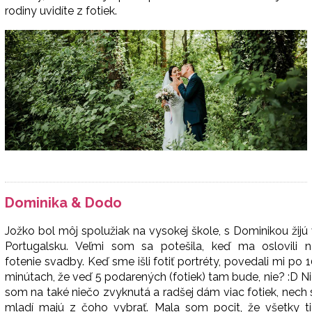
rodiny uvidíte z fotiek.
Dominika & Dodo
Jožko bol môj spolužiak na vysokej škole, s Dominikou žijú
Portugalsku. Veľmi som sa potešila, keď ma oslovili n
fotenie svadby. Keď sme išli fotiť portréty, povedali mi po 
minútach, že veď 5 podarených (fotiek) tam bude, nie? :D N
som na také niečo zvyknutá a radšej dám viac fotiek, nech 
mladí majú z čoho vybrať. Mala som pocit, že všetky ti