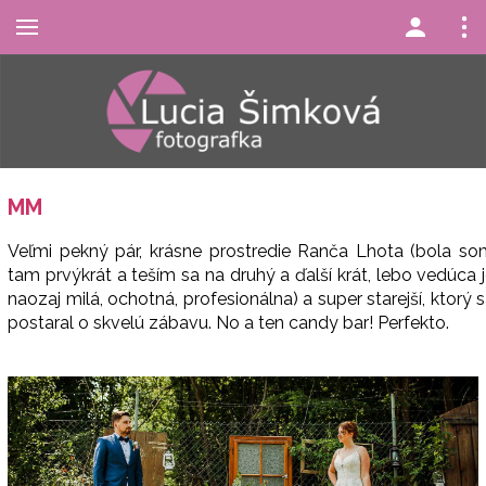
MM
Veľmi pekný pár, krásne prostredie Ranča Lhota (bola so
tam prvýkrát a teším sa na druhý a ďalší krát, lebo vedúca 
naozaj milá, ochotná, profesionálna) a super starejší, ktorý 
postaral o skvelú zábavu. No a ten candy bar! Perfekto.