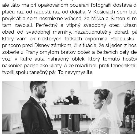
ale táto ma pri opakovanom pozeraní fotografií dostáva 
plaču raz od radosti, raz od dojatia. V Košiciach som bo
prvýkrát a som nesmierne vďačná, že Miška a Šimon si m
tam zavolali. Perfektný a vtipný svadobný otec, úžasn
obed od svadobnej maminy, nezabudnuteľný obrad, pár
ktorý vám pri niektorých fotkách pripomína Popolušku 
princom pred Disney zámkom, či situácia, že si jeden z hos
zoberie z Prahy omylom bratov oblek a že ženích celý de
vozí v kufre auta náhradný oblek, ktorý tomuto hosťov
nakoniec padne ako uliaty. A že mladí boli profi tanečníkmi
tvorili spolu tanečný pár. To nevymyslíte.