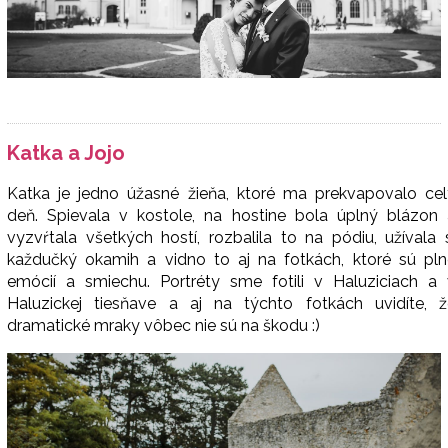
Katka a Jojo
Katka je jedno úžasné žieňa, ktoré ma prekvapovalo cel
deň. Spievala v kostole, na hostine bola úplný blázon 
vyzvŕtala všetkých hostí, rozbalila to na pódiu, užívala 
každučký okamih a vidno to aj na fotkách, ktoré sú pln
emócií a smiechu. Portréty sme fotili v Haluziciach a 
Haluzickej tiesňave a aj na týchto fotkách uvidíte, ž
dramatické mraky vôbec nie sú na škodu :)