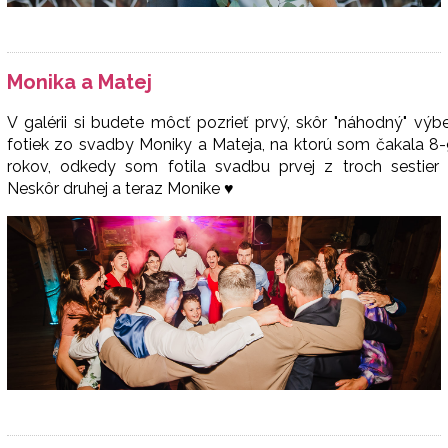
Monika a Matej
V galérii si budete môcť pozrieť prvý, skôr "náhodný" výb
fotiek zo svadby Moniky a Mateja, na ktorú som čakala 8
rokov, odkedy som fotila svadbu prvej z troch sestier :
Neskôr druhej a teraz Monike ♥