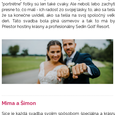
"portrétne" fotky sú len také cvaky. Ale neboli, lebo zachyti
presne to, čo mali - ich radosť zo svojej lásky, to, ako sa teši
že sa konečne uvideli, ako sa tešia na svoj spoločný veľ
deň. Táto svadba bola plná úsmevov a tak to má byť
Priestor hostiny krásny a profesionálny Sedin Golf Resort.
Mima a Šimon
Síce je každá svadba svojim spôsobom špeciálna a krásna