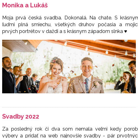
Monika a Lukáš
Moja prvá česká svadba. Dokonalá. Na chate. S krásnym
ľuďmi plná smiechu, všetkých druhov počasia a mojic
prvých portrétov v daždi a s krásnym západom slnka ♥
Svadby 2022
Za posledný rok či dva som nemala veľmi kedy porobi
výbery a pridať na web najnovšie svadby - pár prvotnýc