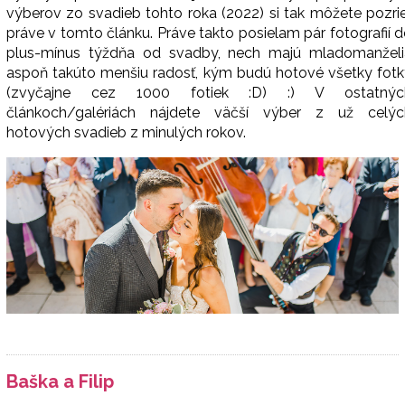
výberov zo svadieb tohto roka (2022) si tak môžete pozri
práve v tomto článku. Práve takto posielam pár fotografií 
plus-mínus týždňa od svadby, nech majú mladomanželi
aspoň takúto menšiu radosť, kým budú hotové všetky fotk
(zvyčajne cez 1000 fotiek :D) :) V ostatnýc
článkoch/galériách nájdete väčší výber z už celýc
hotových svadieb z minulých rokov.
Baška a Filip