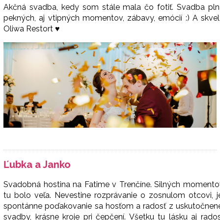
Akčná svadba, kedy som stále mala čo fotiť. Svadba pln
pekných, aj vtipných momentov, zábavy, emócií :) A skve
Oliwa Restort ♥
Ľubka a Janko
Svadobná hostina na Fatime v Trenčíne. Silných momento
tu bolo veľa. Nevestine rozprávanie o zosnulom otcovi, j
spontánne poďakovanie sa hosťom a radosť z uskutočnene
svadby, krásne kroje pri čepčení. Všetku tu lásku aj rado