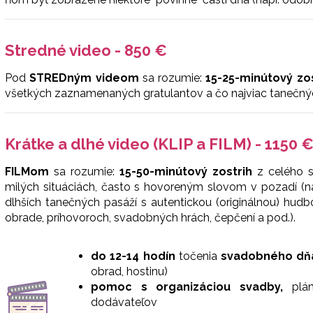
Stredné video - 850 €
Pod
STREDným videom
sa rozumie:
15-25-minútový zo
všetkých zaznamenaných gratulantov a čo najviac tanečný
Krátke a dlhé video (KLIP a FILM) - 1150 
FILMom
sa rozumie:
15-50-minútový zostrih
z celého s
milých situáciách, často s hovoreným slovom v pozadí (napr
dlhších tanečných pasáží s autentickou (originálnou) hud
obrade, príhovoroch, svadobných hrách, čepčení a pod.).
do 12-14 hodín
točenia
svadobného dň
obrad, hostinu)
pomoc s organizáciou svadby,
plán
dodávateľov