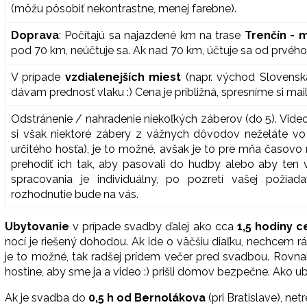
(môžu pôsobiť nekontrastne, menej farebne).
Doprava
: Počítajú sa
najazdené km na trase
Trenčín - 
pod 70 km, neúčtuje sa. Ak nad 70 km, účtuje sa od prvého
V prípade
vzdialenejších miest
(napr. východ Slovensk
dávam prednosť vlaku :) Cena je približná, spresníme si mai
Odstránenie / nahradenie niekoľkých záberov (do 5). Video
si však niektoré zábery z vážnych dôvodov neželáte vo
určitého hosťa), je to možné, avšak je to pre mňa časovo
prehodiť ich tak, aby pasovali do hudby alebo aby ten
spracovania je individuálny, po pozretí vašej poži
rozhodnutie bude na vás.
Ubytovanie
v prípade svadby ďalej ako cca
1,5 hodiny c
nocí je riešený dohodou. Ak ide o väčšiu diaľku, nechcem r
je to možné, tak radšej prídem večer pred svadbou. Rovn
hostine, aby sme ja a video :) prišli domov bezpečne. Ako ub
Ak je svadba do
0,5 h od Bernolákova
(pri Bratislave), n