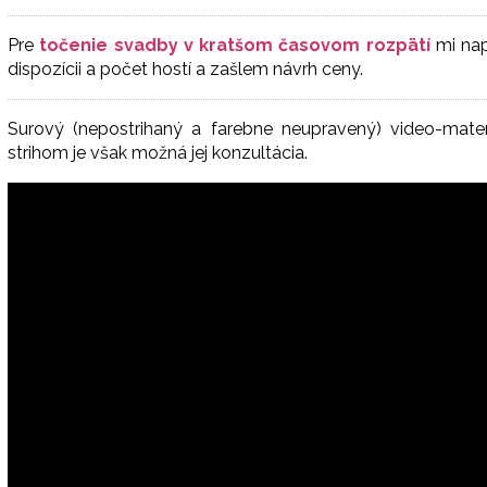
Pre
točenie svadby
v
kratšom časovom rozpätí
mi nap
dispozícii a počet hostí a zašlem návrh ceny.
Surový (nepostrihaný a farebne neupravený) video-mat
strihom je však možná jej konzultácia.