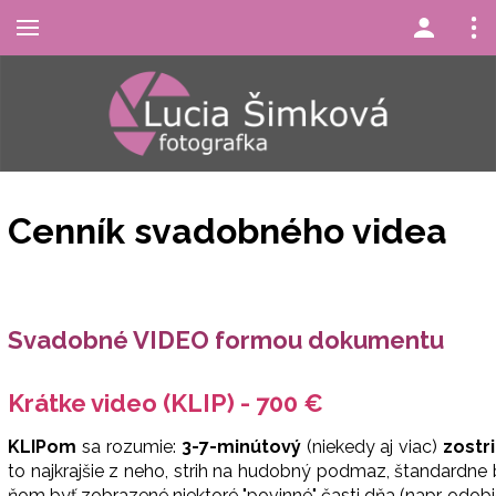
Cenník svadobného videa
Svadobné VIDEO formou dokumentu
Krátke video (KLIP) - 700 €
KLIPom
sa rozumie:
3-7-minútový
(niekedy aj viac)
zostr
to najkrajšie z neho, strih na hudobný podmaz, štandardn
ňom byť zobrazené niektoré "povinné" časti dňa (napr. odobi