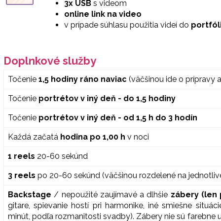
3x USB
s videom
online link na video
v prípade súhlasu použitia videí do
portfól
Doplnkové služby
Točenie
1,5 hodiny ráno naviac
(väčšinou ide o prípravy 
Točenie
portrétov v iný deň - do 1,5 hodiny
Točenie
portrétov v iný deň - od 1,5 h do 3 hodín
Každá začatá
hodina po 1,00 h
v noci
1 reels
20-60 sekúnd
3 reels
po 20-60 sekúnd (väčšinou rozdelené na jednotlivé 
Backstage
/ nepoužité zaujímavé a dlhšie
zábery (len
gitare, spievanie hostí pri harmonike, iné smiešne situ
minút, podľa rozmanitosti svadby). Zábery nie sú farebne 