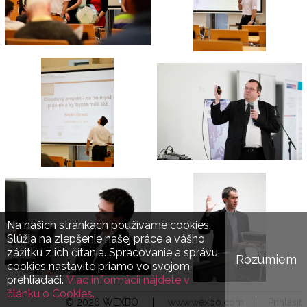
Na našich stránkach používame cookies.
Slúžia na zlepšenie našej práce a vášho
zážitku z ich čítania. Spracovanie a správu
Rozumiem
cookies nastavíte priamo vo svojom
prehliadači.
Viac informácií nájdete v
článku o Cookies.
© 2026 WEXBO |
www.wexbo.com
|
Prihlásiť