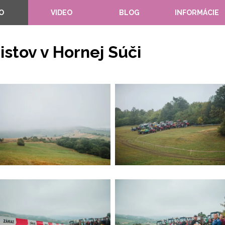
O
VIDEO
BLOG
INFORMÁCIE
istov v Hornej Súči