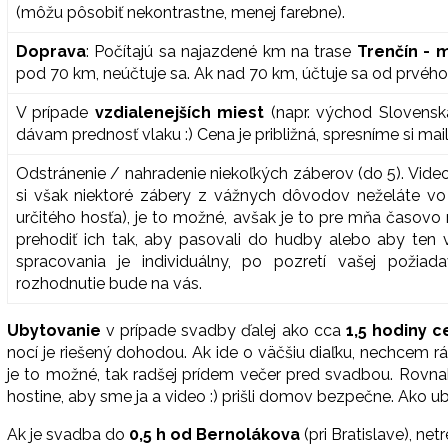
(môžu pôsobiť nekontrastne, menej farebne).
Doprava
: Počítajú sa
najazdené km na trase
Trenčín - 
pod 70 km, neúčtuje sa. Ak nad 70 km, účtuje sa od prvého
V prípade
vzdialenejších miest
(napr. východ Slovensk
dávam prednosť vlaku :) Cena je približná, spresníme si mai
Odstránenie / nahradenie niekoľkých záberov (do 5). Video
si však niektoré zábery z vážnych dôvodov neželáte vo
určitého hosťa), je to možné, avšak je to pre mňa časovo
prehodiť ich tak, aby pasovali do hudby alebo aby ten
spracovania je individuálny, po pozretí vašej poži
rozhodnutie bude na vás.
Ubytovanie
v prípade svadby ďalej ako cca
1,5 hodiny c
nocí je riešený dohodou. Ak ide o väčšiu diaľku, nechcem r
je to možné, tak radšej prídem večer pred svadbou. Rovn
hostine, aby sme ja a video :) prišli domov bezpečne. Ako ub
Ak je svadba do
0,5 h od Bernolákova
(pri Bratislave), n