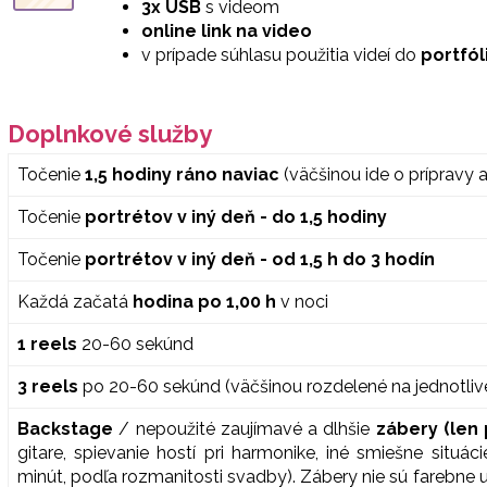
3x USB
s videom
online link na video
v prípade súhlasu použitia videí do
portfól
Doplnkové služby
Točenie
1,5 hodiny ráno naviac
(väčšinou ide o prípravy 
Točenie
portrétov v iný deň - do 1,5 hodiny
Točenie
portrétov v iný deň - od 1,5 h do 3 hodín
Každá začatá
hodina po 1,00 h
v noci
1 reels
20-60 sekúnd
3 reels
po 20-60 sekúnd (väčšinou rozdelené na jednotlivé 
Backstage
/ nepoužité zaujímavé a dlhšie
zábery (len
gitare, spievanie hostí pri harmonike, iné smiešne situ
minút, podľa rozmanitosti svadby). Zábery nie sú farebne 