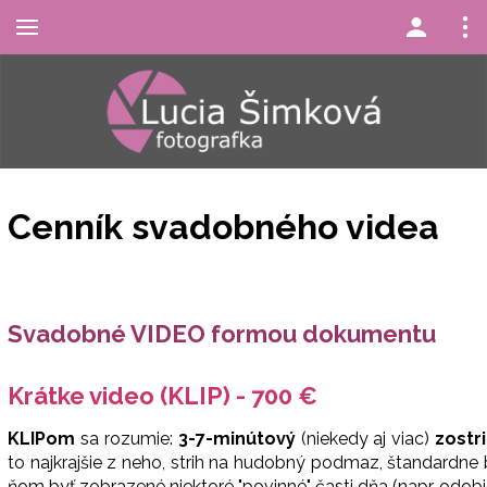
Cenník svadobného videa
Svadobné VIDEO formou dokumentu
Krátke video (KLIP) - 700 €
KLIPom
sa rozumie:
3-7-minútový
(niekedy aj viac)
zostr
to najkrajšie z neho, strih na hudobný podmaz, štandardn
ňom byť zobrazené niektoré "povinné" časti dňa (napr. odobi