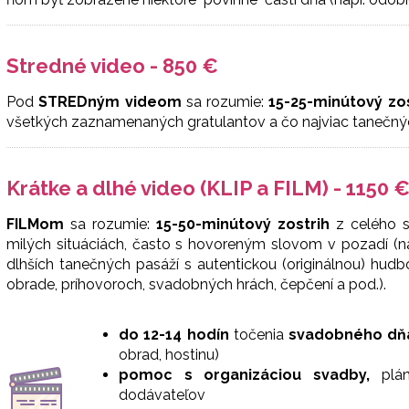
Stredné video - 850 €
Pod
STREDným videom
sa rozumie:
15-25-minútový zo
všetkých zaznamenaných gratulantov a čo najviac tanečný
Krátke a dlhé video (KLIP a FILM) - 1150 
FILMom
sa rozumie:
15-50-minútový zostrih
z celého s
milých situáciách, často s hovoreným slovom v pozadí (napr
dlhších tanečných pasáží s autentickou (originálnou) hud
obrade, príhovoroch, svadobných hrách, čepčení a pod.).
do 12-14 hodín
točenia
svadobného dň
obrad, hostinu)
pomoc s organizáciou svadby,
plán
dodávateľov