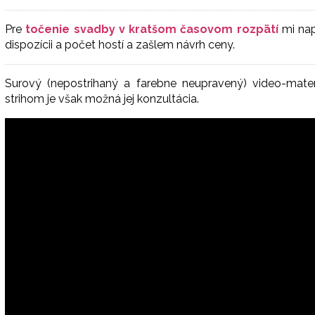
Pre
točenie svadby
v
kratšom časovom rozpätí
mi nap
dispozícii a počet hostí a zašlem návrh ceny.
Surový (nepostrihaný a farebne neupravený) video-mat
strihom je však možná jej konzultácia.