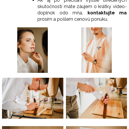
Ak aj po prečítaní vyššie uvedených
skutočností máte záujem o krátky video-
doplnok odo mňa,
kontaktujte ma
prosím a pošlem cenovú ponuku.