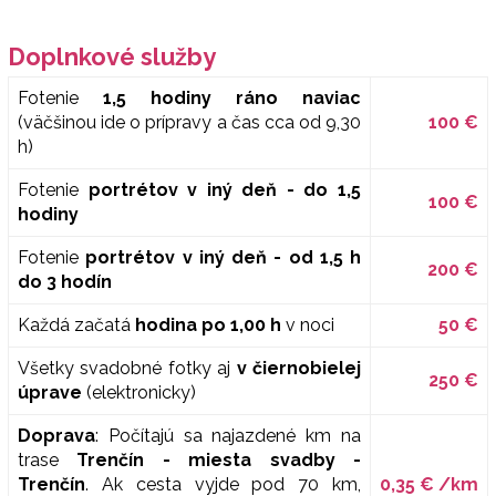
Doplnkové služby
Fotenie
1,5 hodiny ráno naviac
(väčšinou ide o prípravy a čas cca od 9,30
100 €
h)
Fotenie
portrétov v iný deň - do 1,5
100 €
hodiny
Fotenie
portrétov v iný deň - od 1,5 h
200 €
do 3 hodín
Každá začatá
hodina po 1,00 h
v noci
50 €
Všetky svadobné fotky aj
v čiernobielej
250 €
úprave
(elektronicky)
Doprava
: Počítajú sa
najazdené km na
trase
Trenčín - miesta svadby -
Trenčín
. Ak cesta vyjde pod 70 km,
0,35 € /km