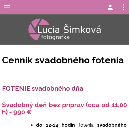
Cenník svadobného fotenia
FOTENIE svadobného dňa
Svadobný deň bez príprav (cca od 11,00
h) - 990 €
do 12-14 hodín
fotenia
svadobného