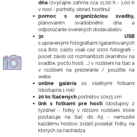
dňa
(zvyčajne zahŕňa cca 11,00 h - 1,00 h
v noci - portréty, obrad, hostinu)
pomoc s organizáciou svadby,
plánovaním svadobného dňa a
odporúčanie overených dodávateľov
3x USB
s upravenými fotografiami (garantovaných
cca 800, často však cez 1000 fotografií -
počet závisí od rozmanitosti okamihov na
svadbe, počtu hostí, ...) v rozlíšení na tlač a
v rozlíšení na prezeranie / použitie na
webe
online galéria
so všetkými fotkami
(dostupná 1 rok)
20 ks tlačených
portrétov 10x15 cm
link s fotkam
i pre hostí
(dostupný 2
týždne) - fotky
v nižšom rozlíšení, ktoré
postačuje na tlač do A5 -
nemusíte
každému hosťovi zvlášť posielať fotky, na
ktorých sa nachádza