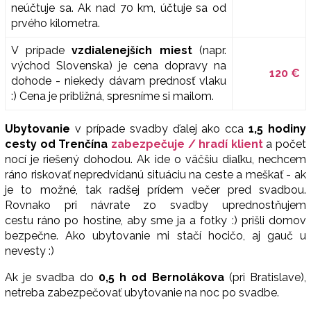
neúčtuje sa. Ak nad 70 km, účtuje sa od
prvého kilometra.
V prípade
vzdialenejších miest
(napr.
východ Slovenska) je cena dopravy na
120 €
dohode - niekedy dávam prednosť vlaku
:) Cena je približná, spresníme si mailom.
Ubytovanie
v prípade svadby ďalej ako cca
1,5 hodiny
cesty od Trenčína
zabezpečuje / hradí klient
a počet
nocí je riešený dohodou. Ak ide o väčšiu diaľku, nechcem
ráno riskovať nepredvídanú situáciu na ceste a meškať - ak
je to možné, tak radšej prídem večer pred svadbou.
Rovnako pri návrate zo svadby uprednostňujem
cestu ráno po hostine, aby sme ja a fotky :) prišli domov
bezpečne. Ako ubytovanie mi stačí hocičo, aj gauč u
nevesty :)
Ak je svadba do
0,5 h od Bernolákova
(pri Bratislave),
netreba zabezpečovať ubytovanie na noc po svadbe.