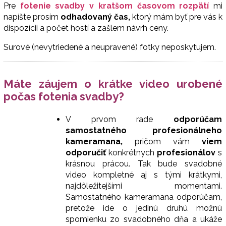
Pre
fotenie svadby
v
kratšom časovom rozpätí
mi
napíšte prosím
odhadovaný čas,
ktorý mám byť pre vás k
dispozícii a počet hostí a zašlem návrh ceny.
Surové (nevytriedené a neupravené) fotky neposkytujem.
Máte záujem o krátke video urobené
počas fotenia svadby?
V prvom rade
odporúčam
samostatného profesionálneho
kameramana,
pričom vám
viem
odporučiť
konkrétnych
profesionálov
s
krásnou prácou. Tak bude svadobné
video kompletné aj s tými krátkymi,
najdôležitejšími momentami.
Samostatného kameramana odporúčam,
pretože ide o jedinú druhú možnú
spomienku zo svadobného dňa a ukáže