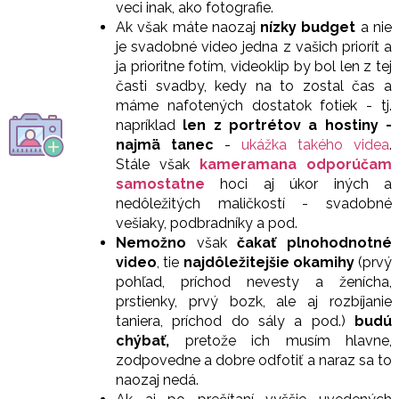
veci inak, ako fotografie.
Ak však máte naozaj
nízky budget
a nie
je svadobné video jedna z vašich priorít a
ja prioritne fotím, videoklip by bol len z tej
časti svadby, kedy na to zostal čas a
máme nafotených dostatok fotiek - tj.
napríklad
len z portrétov a hostiny -
najmä tanec
-
ukážka takého videa
.
Stále však
kameramana odporúčam
samostatne
hoci aj úkor iných a
nedôležitých maličkostí - svadobné
vešiaky, podbradníky a pod.
Nemožno
však
čakať plnohodnotné
video
, tie
najdôležitejšie okamihy
(prvý
pohľad, príchod nevesty a ženícha,
prstienky, prvý bozk, ale aj rozbíjanie
taniera, príchod do sály a pod.)
budú
chýbať,
pretože ich musím hlavne,
zodpovedne a dobre odfotiť a naraz sa to
naozaj nedá.