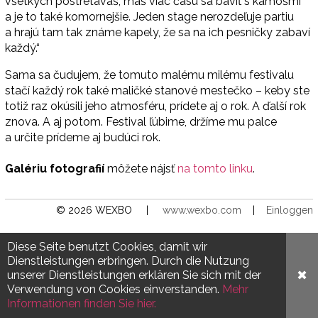
všetkých postretávaš, máš viac času sa baviť s kamošmi
a je to také komornejšie. Jeden stage nerozdeľuje partiu
a hrajú tam tak známe kapely, že sa na ich pesničky zabaví
každý.“
Sama sa čudujem, že tomuto malému milému festivalu
stačí každý rok také maličké stanové mestečko – keby ste
totiž raz okúsili jeho atmosféru, prídete aj o rok. A ďalší rok
znova. A aj potom. Festival ľúbime, držíme mu palce
a určite prídeme aj budúci rok.
Galériu fotografií
môžete nájsť
na tomto linku
.
© 2026 WEXBO |
www.wexbo.com
|
Einloggen
Diese Seite benutzt Cookies, damit wir
Dienstleistungen erbringen. Durch die Nutzung
✖
unserer Dienstleistungen erklären Sie sich mit der
Verwendung von Cookies einverstanden.
Mehr
Informationen finden Sie hier.