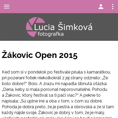
Žákovic Open 2015
Keď som si v pondelok po festivale písala s kamarátkou,
pri pozeraní fotiek niekoľkokrát z jej strany odznelo: „Že
bolo dobre?“ Bolo. A zrazu mi napadla šibnutá otázka:
„Dena, keby si mala porovnať neporovnateľné, Pohodu
a Žákovic, ktorý festival sa ti páči viac?“ A pekne to
napísala: „Sú úplne iné a oba v tom, v čom sú dobré.
Pohoda je dobrá preto, že je pestrá a obrovská a že si tam
každý nájde svoje. Žákovic je dobrý v tom, že je malý,